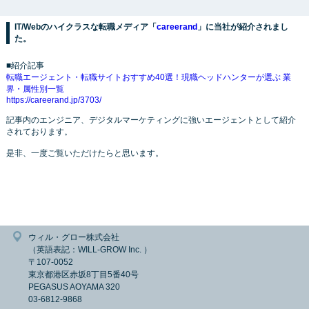
IT/Webのハイクラスな転職メディア「
careerand
」に当社が紹介されまし
た。
■紹介記事
転職エージェント・転職サイトおすすめ40選！現職ヘッドハンターが選ぶ 業
界・属性別一覧
https://careerand.jp/3703/
記事内のエンジニア、デジタルマーケティングに強いエージェントとして紹介
されております。
是非、一度ご覧いただけたらと思います。
ウィル・グロー株式会社
（英語表記：WILL-GROW Inc. ）
〒107-0052
東京都港区赤坂8丁目5番40号
PEGASUS AOYAMA 320
03-6812-9868