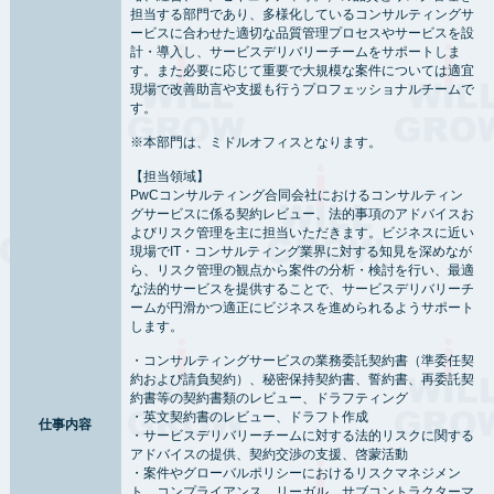
担当する部門であり、多様化しているコンサルティングサ
ービスに合わせた適切な品質管理プロセスやサービスを設
計・導入し、サービスデリバリーチームをサポートしま
す。また必要に応じて重要で大規模な案件については適宜
現場で改善助言や支援も行うプロフェッショナルチームで
す。
※本部門は、ミドルオフィスとなります。
【担当領域】
PwCコンサルティング合同会社におけるコンサルティン
グサービスに係る契約レビュー、法的事項のアドバイスお
よびリスク管理を主に担当いただきます。ビジネスに近い
現場でIT・コンサルティング業界に対する知見を深めなが
ら、リスク管理の観点から案件の分析・検討を行い、最適
な法的サービスを提供することで、サービスデリバリーチ
ームが円滑かつ適正にビジネスを進められるようサポート
します。
・コンサルティングサービスの業務委託契約書（準委任契
約および請負契約）、秘密保持契約書、誓約書、再委託契
約書等の契約書類のレビュー、ドラフティング
・英文契約書のレビュー、ドラフト作成
仕事内容
・サービスデリバリーチームに対する法的リスクに関する
アドバイスの提供、契約交渉の支援、啓蒙活動
・案件やグローバルポリシーにおけるリスクマネジメン
ト、コンプライアンス、リーガル、サブコントラクターマ