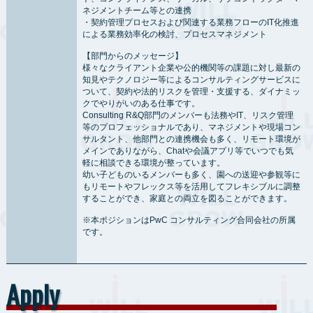
ネジメントチーム等との連携
・契約管理プロセスおよび関連する業務フローのIT化推進
による業務効率化の検討、プロセスマネジメント
【部門からのメッセージ】
様々なクライアント企業や公的機関等の課題に対し最新の
知見やテクノロジー等によるコンサルティングサービスに
ついて、契約や法的リスクを管理・支援する、ダイナミッ
クでやりがいのある仕事です。
Consulting R&Q部門のメンバーも法務やIT、リスク管理
等のプロフェッショナルであり、マネジメントや現場コン
サルタント、他部門との連携機会も多く、リモート環境が
メインでありながら、Chatや会議アプリ等でいつでも気
軽に相談できる環境が整っています。
幼い子どものいるメンバーも多く、園への送迎や参観等に
もリモートやフレックス等を活用してフレキシブルに調整
することができ、家庭との両立を図ることができます。
※本ポジションはPwC コンサルティング合同会社の所属
です。
Apply