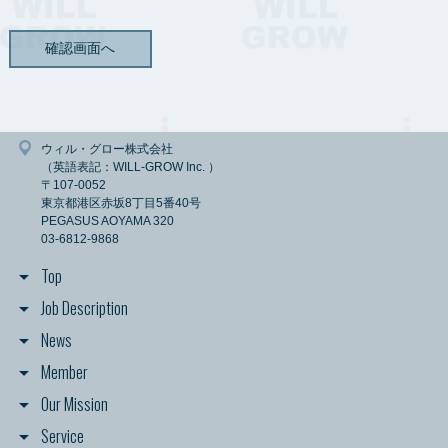
【情報の共有】
利用者各位から送られた個人情報を、利用者各位の承認なし
に第三者と共有することはありません。
ただし、法令に基づく等の正当な理由がある場合は、この限りではありませ
ん。
【情報の保存期間】
弊社が管理する個人情報については、利用目的に必要な範囲内で保存期間を
定めることを原則とし、一定の保存期間を経過した後または利用の目的を達
ウィル・グロー株式会社
成した後は、すみやかに消去します。
（英語表記：WILL-GROW Inc. ）
ただし、法令の規定に基づき、保存しなければならないとき、利用者御本人
〒107-0052
の同意があるときまたは当該個人情報を消去しないことについて正当な理由
東京都港区赤坂8丁目5番40号
があるときは、保存期間経過後又は利用目的達成後においても当該個人情報
PEGASUS AOYAMA 320
を消去しないことがあります。
03-6812-9868
【情報の開示について】
Top
弊社では、利用者各位より提供／登録いただいた個人情報を、第三者に対し
て開示いたしません。
Job Description
ただし、当該利用者が希望されるサービスを提供するために、情報の開示や
共有が必要と認められる場合、情報の開示をすることがあります。
News
また、法令に基づく等の正当な理由がある場合は、この限りではありませ
ん。
Member
Our Mission
【個人情報の取得】
弊社は、利用者各位が希望されるサービスの申込み、資料請求、セミナー参
Service
加申込みや弊社への社員募集の応募をされる際に、弊社サイト経由で氏名、