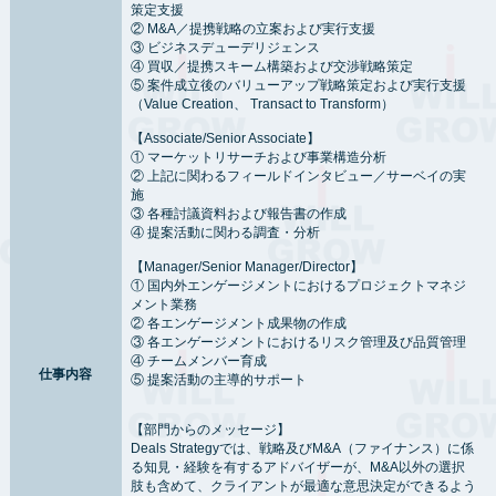
策定支援
② M&A／提携戦略の立案および実行支援
③ ビジネスデューデリジェンス
④ 買収／提携スキーム構築および交渉戦略策定
⑤ 案件成立後のバリューアップ戦略策定および実行支援
（Value Creation、 Transact to Transform）
【Associate/Senior Associate】
① マーケットリサーチおよび事業構造分析
② 上記に関わるフィールドインタビュー／サーベイの実
施
③ 各種討議資料および報告書の作成
④ 提案活動に関わる調査・分析
【Manager/Senior Manager/Director】
① 国内外エンゲージメントにおけるプロジェクトマネジ
メント業務
② 各エンゲージメント成果物の作成
③ 各エンゲージメントにおけるリスク管理及び品質管理
④ チームメンバー育成
仕事内容
⑤ 提案活動の主導的サポート
【部門からのメッセージ】
Deals Strategyでは、戦略及びM&A（ファイナンス）に係
る知見・経験を有するアドバイザーが、M&A以外の選択
肢も含めて、クライアントが最適な意思決定ができるよう