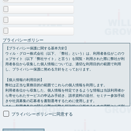
プライバシーポリシー
【プライバシー保護に関する基本方針】
ウィル・グロー株式会社（以下、「弊社」という）は、利用者各位がこのウ
ェブサイト（以下「弊社サイト」と言う）を閲覧・利用された際に弊社が利
用者各位から収集した個人情報については、適切な利用目的の範囲で利用
し、プライバシー保護に努める方針をとっております。
【個人情報の利用目的】
弊社は正当な業務目的の範囲でこれらの個人情報を利用します。
利用者各位から収集した、個人情報を特定できるような情報は当該利用者か
ら寄せられたサービスの申込み手続き、請求資料の送付、セミナー参加手続
きや社員募集の応募者を書類選考するために使用します。
また、利用者各位の関心分野や行動を統計的に分析するための資料として利
用させていただく場合もあります。
プライバシーポリシーに同意する
【情報の共有】
利用者各位から送られた個人情報を、利用者各位の承認なし
に第三者と共有することはありません。