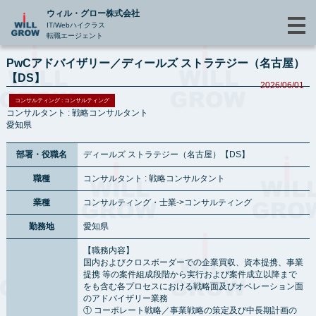
ウィル・グロー株式会社
IT/Webハイクラス
転職エージェント
PwCアドバイザリー／ディールズ ストラテジー（名古屋）
【DS】
2026/06/01
コンサルティング : コンサルティング
コンサルタント : 戦略コンサルタント
愛知県
部署・役職名
ディールズ ストラテジー（名古屋）【DS】
職種
コンサルタント : 戦略コンサルタント
業種
コンサルティング・士業->コンサルティング
勤務地
愛知県
【職務内容】
国内およびクロスボーダーでの企業買収、資本提携、事業
提携 等の案件組成段階から実行および案件成立以降まで
をも含む各プロセスにおける戦略面及びオペレーション面
のアドバイザリー業務
① コーポレート戦略／事業戦略の策定及び中長期計画の