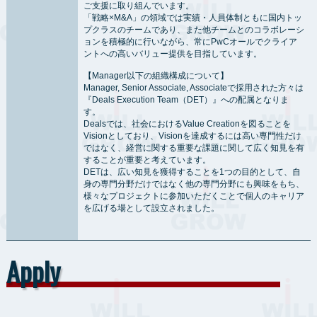
ご支援に取り組んでいます。
「戦略×M&A」の領域では実績・人員体制ともに国内トッ
プクラスのチームであり、また他チームとのコラボレーシ
ョンを積極的に行いながら、常にPwCオールでクライア
ントへの高いバリュー提供を目指しています。
【Manager以下の組織構成について】
Manager, Senior Associate, Associateで採用された方々は
『Deals Execution Team（DET）』への配属となりま
す。
Dealsでは、社会におけるValue Creationを図ることを
Visionとしており、Visionを達成するには高い専門性だけ
ではなく、経営に関する重要な課題に関して広く知見を有
することが重要と考えています。
DETは、広い知見を獲得することを1つの目的として、自
身の専門分野だけではなく他の専門分野にも興味をもち、
様々なプロジェクトに参加いただくことで個人のキャリア
を広げる場として設立されました。
Apply