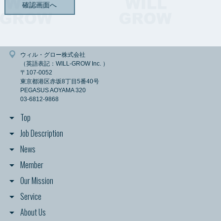
ただし、法令に基づく等の正当な理由がある場合は、この限りではありませ
ん。
【情報の保存期間】
弊社が管理する個人情報については、利用目的に必要な範囲内で保存期間を
定めることを原則とし、一定の保存期間を経過した後または利用の目的を達
ウィル・グロー株式会社
成した後は、すみやかに消去します。
（英語表記：WILL-GROW Inc. ）
ただし、法令の規定に基づき、保存しなければならないとき、利用者御本人
〒107-0052
の同意があるときまたは当該個人情報を消去しないことについて正当な理由
東京都港区赤坂8丁目5番40号
があるときは、保存期間経過後又は利用目的達成後においても当該個人情報
PEGASUS AOYAMA 320
を消去しないことがあります。
03-6812-9868
【情報の開示について】
Top
弊社では、利用者各位より提供／登録いただいた個人情報を、第三者に対し
て開示いたしません。
Job Description
ただし、当該利用者が希望されるサービスを提供するために、情報の開示や
共有が必要と認められる場合、情報の開示をすることがあります。
News
また、法令に基づく等の正当な理由がある場合は、この限りではありませ
ん。
Member
Our Mission
【個人情報の取得】
弊社は、利用者各位が希望されるサービスの申込み、資料請求、セミナー参
Service
加申込みや弊社への社員募集の応募をされる際に、弊社サイト経由で氏名、
勤務先名、役職、メールアドレス、住所、電話番号、ファックス番号等の連
About Us
絡先に関する情報と社員募集に応募していただいた方の経歴に関する情報・