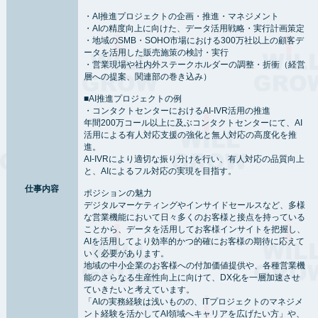
・AI推進プロジェクトの企画・推進・マネジメント
・AIの精度向上に向けた、データ活用戦略・実行計画策定
・地域のSMB・SOHO市場における300万社以上の顧客デ
ータを活用した販売施策の検討・実行
・営業現場や社内外ステークホルダーの調整・折衝（経営
層への提案、関連部の巻き込み）
■AI推進プロジェクトの例
・コンタクトセンターにおけるAI-IVR活用の推進
年間200万コール以上に及ぶコンタクトセンターにて、AI
活用による有人対応支援の強化と無人対応の高度化を推
進。
AI-IVRにより適切な振り分けを行い、有人対応の品質向上
と、AIによるフル対応の実現を目指す。
仕事内容
ポジションの魅力
デジタルマーケティングやインサイドセールスなど、多様
な営業機能において日々多くのお客様と接点を持っている
ことから、データを活用してお客様インサイトを把握し、
AIを活用してより効率的かつ的確にお客様の期待に応えて
いく必要があります。
地域の中小企業のお客様への付加価値提供や、各種営業機
能のさらなる生産性向上に向けて、DX化を一層加速させ
ていきたいと考えています。
「AIの実務経験は浅いものの、ITプロジェクトのマネジメ
ント経験を活かしてAI領域へキャリアを広げたい方」や、