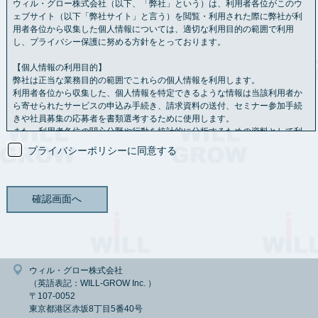
ウィル・グロー株式会社（以下、「弊社」という）は、利用者各位がこのウ
ェブサイト（以下「弊社サイト」と言う）を閲覧・利用された際に弊社が利
用者各位から収集した個人情報については、適切な利用目的の範囲で利用
し、プライバシー保護に努める方針をとっております。
【個人情報の利用目的】
弊社は正当な業務目的の範囲でこれらの個人情報を利用します。
利用者各位から収集した、個人情報を特定できるような情報は当該利用者か
ら寄せられたサービスの申込み手続き、請求資料の送付、セミナー参加手続
きや社員募集の応募者を書類選考するために使用します。
また、利用者各位の関心分野や行動を統計的に分析するための資料として利
用させていただく場合もあります。
プライバシーポリシーに同意する
【情報の共有】
利用者各位から送られた個人情報を、利用者各位の承認なし
に第三者と共有することはありません。
ただし、法令に基づく等の正当な理由がある場合は、この限りではありませ
ん。
【情報の保存期間】
弊社が管理する個人情報については、利用目的に必要な範囲内で保存期間を
定めることを原則とし、一定の保存期間を経過した後または利用の目的を達
ウィル・グロー株式会社
成した後は、すみやかに消去します。
（英語表記：WILL-GROW Inc. ）
ただし、法令の規定に基づき、保存しなければならないとき、利用者御本人
〒107-0052
の同意があるときまたは当該個人情報を消去しないことについて正当な理由
東京都港区赤坂8丁目5番40号
があるときは、保存期間経過後又は利用目的達成後においても当該個人情報