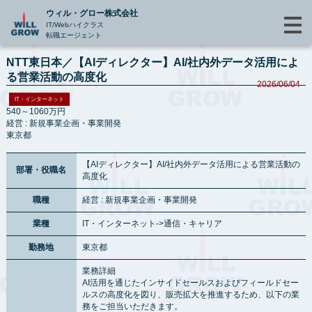
ウィル・グロー株式会社
IT/Webハイクラス
転職エージェント
NTT東日本／【AIディレクター】AI/社内外データ活用によ
る営業活動の高度化
2026/06/04
IT・インターネット
540～1060万円
経営 : 新規事業企画・事業開発
東京都
【AIディレクター】AI/社内外データ活用による営業活動の
部署・役職名
高度化
職種
経営 : 新規事業企画・事業開発
業種
IT・インターネット->通信・キャリア
勤務地
東京都
業務詳細
AI活用を通じたインサイドセールスおよびフィールドセー
ルスの高度化を図り、販売拡大を推進するため、以下の業
務をご担当いただきます。