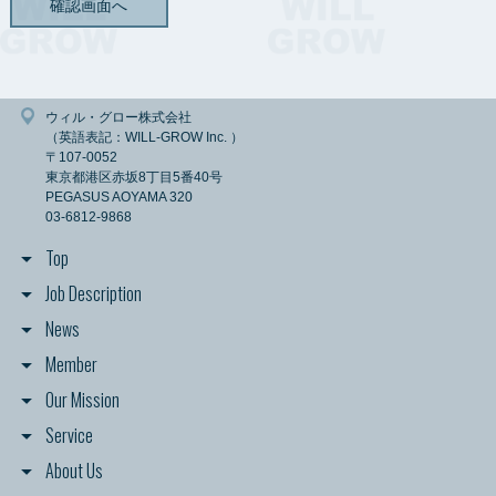
ただし、法令に基づく等の正当な理由がある場合は、この限りではありませ
ん。
【情報の保存期間】
弊社が管理する個人情報については、利用目的に必要な範囲内で保存期間を
定めることを原則とし、一定の保存期間を経過した後または利用の目的を達
ウィル・グロー株式会社
成した後は、すみやかに消去します。
（英語表記：WILL-GROW Inc. ）
ただし、法令の規定に基づき、保存しなければならないとき、利用者御本人
〒107-0052
の同意があるときまたは当該個人情報を消去しないことについて正当な理由
東京都港区赤坂8丁目5番40号
があるときは、保存期間経過後又は利用目的達成後においても当該個人情報
PEGASUS AOYAMA 320
を消去しないことがあります。
03-6812-9868
【情報の開示について】
Top
弊社では、利用者各位より提供／登録いただいた個人情報を、第三者に対し
て開示いたしません。
Job Description
ただし、当該利用者が希望されるサービスを提供するために、情報の開示や
共有が必要と認められる場合、情報の開示をすることがあります。
News
また、法令に基づく等の正当な理由がある場合は、この限りではありませ
ん。
Member
Our Mission
【個人情報の取得】
弊社は、利用者各位が希望されるサービスの申込み、資料請求、セミナー参
Service
加申込みや弊社への社員募集の応募をされる際に、弊社サイト経由で氏名、
勤務先名、役職、メールアドレス、住所、電話番号、ファックス番号等の連
About Us
絡先に関する情報と社員募集に応募していただいた方の経歴に関する情報・