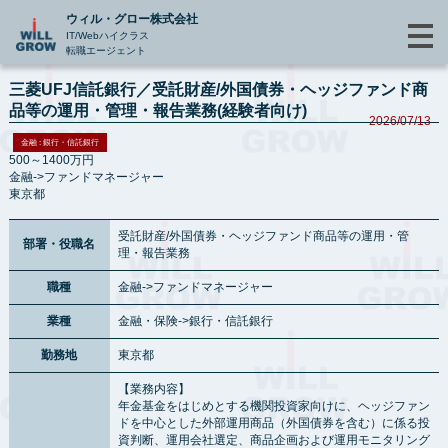
ウィル・グロー株式会社
IT/Webハイクラス
転職エージェント
三菱UFJ信託銀行／受託財産/外国債券・ヘッジファンド商
品等の運用・管理・報告業務(経験者向け)
2026/07/13
金融 : 銀行・信託銀行
500～1400万円
金融->ファンドマネージャー
東京都
受託財産/外国債券・ヘッジファンド商品等の運用・管
部署・役職名
理・報告業務
職種
金融->ファンドマネージャー
業種
金融・保険->銀行・信託銀行
勤務地
東京都
【業務内容】
年金基金をはじめとする機関投資家向けに、ヘッジファン
ドを中心とした外部運用商品（外国債券を含む）に係る投
資判断、運用会社選定、商品企画および運用モニタリング