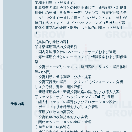
業務を担当いただきます。
世界有数の運用会社との対話を通じて、新規戦略・新規運
用会社の発掘、投資デューデリジェンス、投資実行後のモ
ニタリングまで一貫して担っていただくとともに、当社が
運用するファンド・オブ・ヘッジファンズ（FoHF）の高
度化や新商品の企画・開発にも主体的に関与いただきま
す。
【具体的な業務内容】
①外部運用商品の投資業務
・国内外運用会社のマネージャーサーチおよび選定
・海外運用会社とのミーティング、情報収集および関係構
築
・投資デューデリジェンス（運用戦略・リスク・運用体制
等の分析）
・投資判断に係る調査・分析・提案
・投資実行後の運用モニタリング（パフォーマンス分析、
リスク分析、定量・定性評価）
・新規運用会社・新規投資戦略の発掘および導入提案
②ファンド・オブ・ヘッジファンズ（FoHF）運用
・組入れファンドの選定およびアロケーション設計
仕事内容
・ポートフォリオ構築およびリスク管理
・運用プロセスの高度化
・投資戦略の改善提案および実装
・関連オペレーションの企画・管理
③商品企画・顧客対応