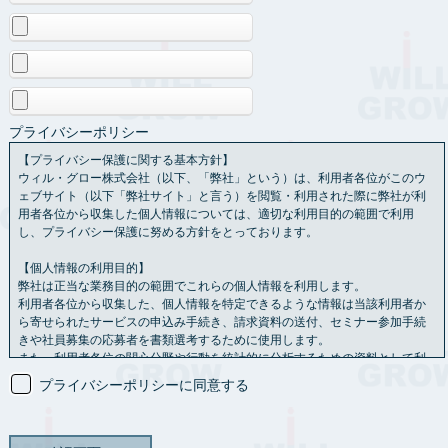
プライバシーポリシー
【プライバシー保護に関する基本方針】
ウィル・グロー株式会社（以下、「弊社」という）は、利用者各位がこのウ
ェブサイト（以下「弊社サイト」と言う）を閲覧・利用された際に弊社が利
用者各位から収集した個人情報については、適切な利用目的の範囲で利用
し、プライバシー保護に努める方針をとっております。
【個人情報の利用目的】
弊社は正当な業務目的の範囲でこれらの個人情報を利用します。
利用者各位から収集した、個人情報を特定できるような情報は当該利用者か
ら寄せられたサービスの申込み手続き、請求資料の送付、セミナー参加手続
きや社員募集の応募者を書類選考するために使用します。
また、利用者各位の関心分野や行動を統計的に分析するための資料として利
用させていただく場合もあります。
プライバシーポリシーに同意する
【情報の共有】
利用者各位から送られた個人情報を、利用者各位の承認なし
に第三者と共有することはありません。