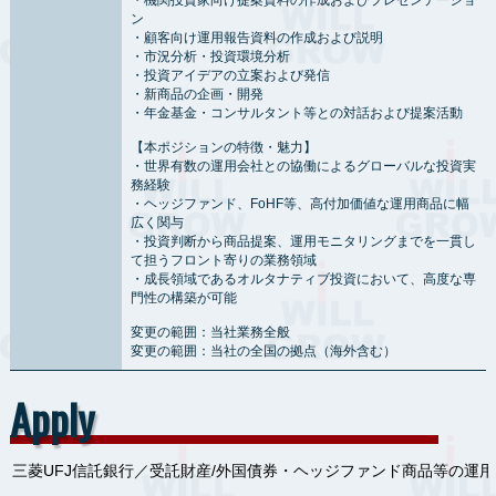
・機関投資家向け提案資料の作成およびプレゼンテーショ
ン
・顧客向け運用報告資料の作成および説明
・市況分析・投資環境分析
・投資アイデアの立案および発信
・新商品の企画・開発
・年金基金・コンサルタント等との対話および提案活動
【本ポジションの特徴・魅力】
・世界有数の運用会社との協働によるグローバルな投資実
務経験
・ヘッジファンド、FoHF等、高付加価値な運用商品に幅
広く関与
・投資判断から商品提案、運用モニタリングまでを一貫し
て担うフロント寄りの業務領域
・成長領域であるオルタナティブ投資において、高度な専
門性の構築が可能
変更の範囲：当社業務全般
変更の範囲：当社の全国の拠点（海外含む）
Apply