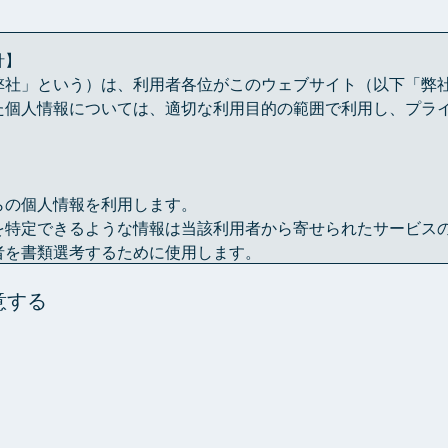
針】
弊社」という）は、利用者各位がこのウェブサイト（以下「弊
た個人情報については、適切な利用目的の範囲で利用し、プラ
らの個人情報を利用します。
を特定できるような情報は当該利用者から寄せられたサービス
者を書類選考するために使用します。
を統計的に分析するための資料として利用させていただく場合
意する
れた個人情報を、利用者各位の承認なしに第三者と共有するこ
由がある場合は、この限りではありません。
、利用目的に必要な範囲内で保存期間を定めることを原則とし
かに消去します。