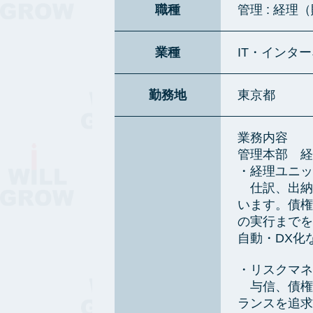
職種
管理 : 経理
業種
IT・インタ
勤務地
東京都
業務内容
管理本部 経
・経理ユニッ
仕訳、出納
います。債権
の実行までを
自動・DX化
・リスクマネ
与信、債権
ランスを追求