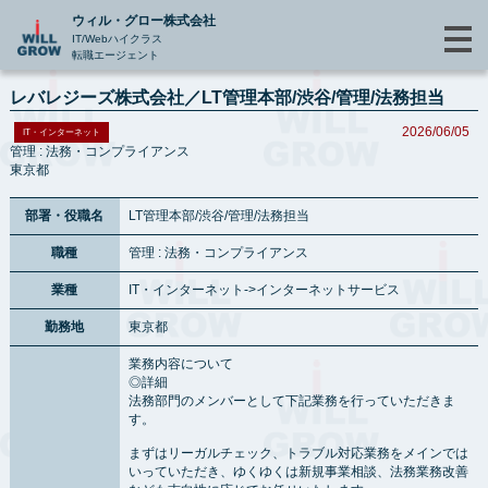
ウィル・グロー株式会社
IT/Webハイクラス
転職エージェント
レバレジーズ株式会社／LT管理本部/渋谷/管理/法務担当
2026/06/05
IT・インターネット
管理 : 法務・コンプライアンス
東京都
部署・役職名
LT管理本部/渋谷/管理/法務担当
職種
管理 : 法務・コンプライアンス
業種
IT・インターネット->インターネットサービス
勤務地
東京都
業務内容について
◎詳細
法務部門のメンバーとして下記業務を行っていただきま
す。
まずはリーガルチェック、トラブル対応業務をメインでは
いっていただき、ゆくゆくは新規事業相談、法務業務改善