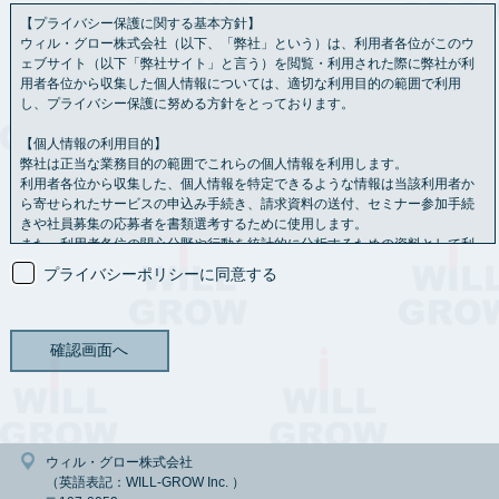
【プライバシー保護に関する基本方針】
ウィル・グロー株式会社（以下、「弊社」という）は、利用者各位がこのウ
ェブサイト（以下「弊社サイト」と言う）を閲覧・利用された際に弊社が利
用者各位から収集した個人情報については、適切な利用目的の範囲で利用
し、プライバシー保護に努める方針をとっております。
【個人情報の利用目的】
弊社は正当な業務目的の範囲でこれらの個人情報を利用します。
利用者各位から収集した、個人情報を特定できるような情報は当該利用者か
ら寄せられたサービスの申込み手続き、請求資料の送付、セミナー参加手続
きや社員募集の応募者を書類選考するために使用します。
また、利用者各位の関心分野や行動を統計的に分析するための資料として利
用させていただく場合もあります。
プライバシーポリシーに同意する
【情報の共有】
利用者各位から送られた個人情報を、利用者各位の承認なし
に第三者と共有することはありません。
ただし、法令に基づく等の正当な理由がある場合は、この限りではありませ
ん。
【情報の保存期間】
弊社が管理する個人情報については、利用目的に必要な範囲内で保存期間を
定めることを原則とし、一定の保存期間を経過した後または利用の目的を達
ウィル・グロー株式会社
成した後は、すみやかに消去します。
（英語表記：WILL-GROW Inc. ）
ただし、法令の規定に基づき、保存しなければならないとき、利用者御本人