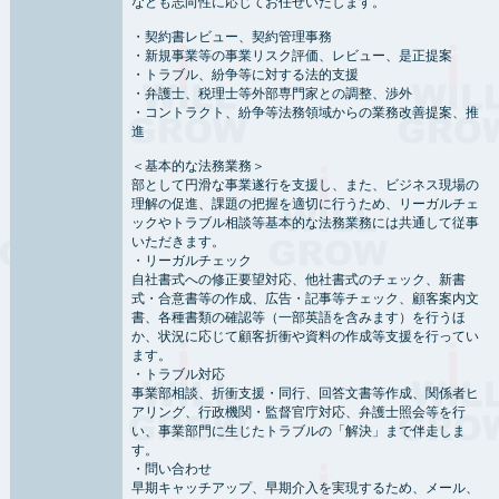
なども志向性に応じてお任せいたします。
・契約書レビュー、契約管理事務
・新規事業等の事業リスク評価、レビュー、是正提案
・トラブル、紛争等に対する法的支援
・弁護士、税理士等外部専門家との調整、渉外
・コントラクト、紛争等法務領域からの業務改善提案、推
進
＜基本的な法務業務＞
部として円滑な事業遂行を支援し、また、ビジネス現場の
理解の促進、課題の把握を適切に行うため、リーガルチェ
ックやトラブル相談等基本的な法務業務には共通して従事
いただきます。
・リーガルチェック
自社書式への修正要望対応、他社書式のチェック、新書
式・合意書等の作成、広告・記事等チェック、顧客案内文
書、各種書類の確認等（一部英語を含みます）を行うほ
か、状況に応じて顧客折衝や資料の作成等支援を行ってい
ます。
・トラブル対応
事業部相談、折衝支援・同行、回答文書等作成、関係者ヒ
アリング、行政機関・監督官庁対応、弁護士照会等を行
い、事業部門に生じたトラブルの「解決」まで伴走しま
す。
・問い合わせ
早期キャッチアップ、早期介入を実現するため、メール、