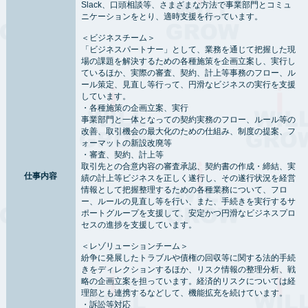
Slack、口頭相談等、さまざまな方法で事業部門とコミュ
ニケーションをとり、適時支援を行っています。
＜ビジネスチーム＞
「ビジネスパートナー」として、業務を通じて把握した現
場の課題を解決するための各種施策を企画立案し、実行し
ているほか、実際の審査、契約、計上等事務のフロー、ル
ール策定、見直し等行って、円滑なビジネスの実行を支援
しています。
・各種施策の企画立案、実行
事業部門と一体となっての契約実務のフロー、ルール等の
改善、取引機会の最大化のための仕組み、制度の提案、フ
ォーマットの新設改廃等
・審査、契約、計上等
取引先との合意内容の審査承認、契約書の作成・締結、実
仕事内容
績の計上等ビジネスを正しく遂行し、その遂行状況を経営
情報として把握整理するための各種業務について、フロ
ー、ルールの見直し等を行い、また、手続きを実行するサ
ポートグループを支援して、安定かつ円滑なビジネスプロ
セスの進捗を支援しています。
＜レゾリューションチーム＞
紛争に発展したトラブルや債権の回収等に関する法的手続
きをディレクションするほか、リスク情報の整理分析、戦
略の企画立案を担っています。経済的リスクについては経
理部とも連携するなどして、機能拡充を続けています。
・訴訟等対応