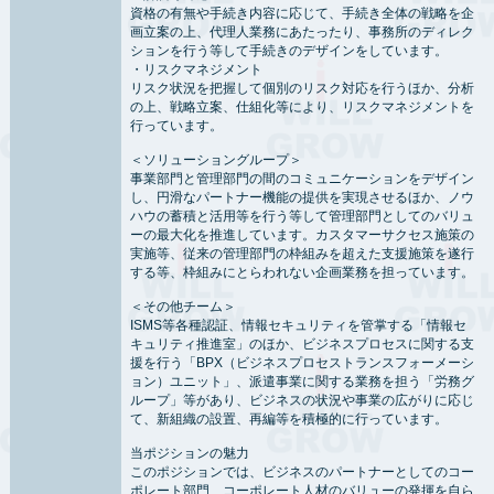
資格の有無や手続き内容に応じて、手続き全体の戦略を企
画立案の上、代理人業務にあたったり、事務所のディレク
ションを行う等して手続きのデザインをしています。
・リスクマネジメント
リスク状況を把握して個別のリスク対応を行うほか、分析
の上、戦略立案、仕組化等により、リスクマネジメントを
行っています。
＜ソリューショングループ＞
事業部門と管理部門の間のコミュニケーションをデザイン
し、円滑なパートナー機能の提供を実現させるほか、ノウ
ハウの蓄積と活用等を行う等して管理部門としてのバリュ
ーの最大化を推進しています。カスタマーサクセス施策の
実施等、従来の管理部門の枠組みを超えた支援施策を遂行
する等、枠組みにとらわれない企画業務を担っています。
＜その他チーム＞
ISMS等各種認証、情報セキュリティを管掌する「情報セ
キュリティ推進室」のほか、ビジネスプロセスに関する支
援を行う「BPX（ビジネスプロセストランスフォーメーシ
ョン）ユニット」、派遣事業に関する業務を担う「労務グ
ループ」等があり、ビジネスの状況や事業の広がりに応じ
て、新組織の設置、再編等を積極的に行っています。
当ポジションの魅力
このポジションでは、ビジネスのパートナーとしてのコー
ポレート部門、コーポレート人材のバリューの発揮を自ら