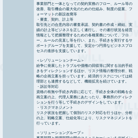
事業部門と一体となっての契約実務のフロー、ルール等の
改善、取引機会の最大化のための仕組み、制度の提案、フ
ォーマットの新設改廃等
・審査、契約、計上等
取引先との合意内容の審査承認、契約書の作成・締結、実
績の計上等ビジネスを正しく遂行し、その遂行状況を経営
情報として把握整理するための各種業務について、フロ
ー、ルールの見直し等を行い、また、手続きを実行するサ
ポートグループを支援して、安定かつ円滑なビジネスプロ
セスの進捗を支援しています。
＜レゾリューションチーム＞
紛争に発展したトラブルや債権の回収等に関する法的手続
きをディレクションするほか、リスク情報の整理分析、戦
略の企画立案を担っています。経済的リスクについては経
理部とも連携するなどして、機能拡充を続けています。
・訴訟等対応
資格の有無や手続き内容に応じて、手続き全体の戦略を企
画立案の上、代理人業務にあたったり、事務所のディレク
ションを行う等して手続きのデザインをしています。
・リスクマネジメント
リスク状況を把握して個別のリスク対応を行うほか、分析
の上、戦略立案、仕組化等により、リスクマネジメントを
行っています。
＜ソリューショングループ＞