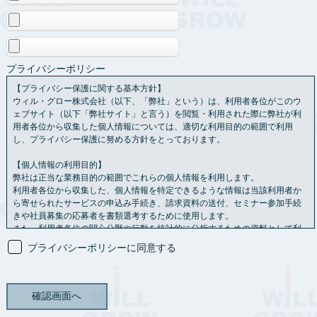
プライバシーポリシー
【プライバシー保護に関する基本方針】
ウィル・グロー株式会社（以下、「弊社」という）は、利用者各位がこのウ
ェブサイト（以下「弊社サイト」と言う）を閲覧・利用された際に弊社が利
用者各位から収集した個人情報については、適切な利用目的の範囲で利用
し、プライバシー保護に努める方針をとっております。
【個人情報の利用目的】
弊社は正当な業務目的の範囲でこれらの個人情報を利用します。
利用者各位から収集した、個人情報を特定できるような情報は当該利用者か
ら寄せられたサービスの申込み手続き、請求資料の送付、セミナー参加手続
きや社員募集の応募者を書類選考するために使用します。
また、利用者各位の関心分野や行動を統計的に分析するための資料として利
用させていただく場合もあります。
プライバシーポリシーに同意する
【情報の共有】
利用者各位から送られた個人情報を、利用者各位の承認なし
に第三者と共有することはありません。
ただし、法令に基づく等の正当な理由がある場合は、この限りではありませ
ん。