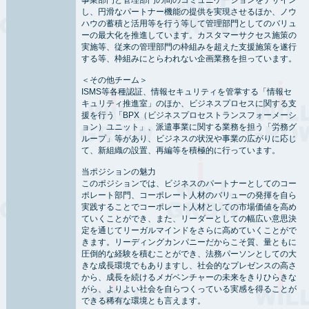
事業部門と管理部門の間のコミュニケーションをデザイン
し、円滑なパートナー機能の提供を実現させるほか、ノウ
ハウの蓄積と活用等を行う等して管理部門としてのバリュ
ーの最大化を推進しています。カスタマーサクセス施策の
実施等、従来の管理部門の枠組みを超えた支援施策を遂行
する等、枠組みにとらわれない企画業務を担っています。
＜その他チーム＞
ISMS等各種認証、情報セキュリティを管掌する「情報セ
キュリティ推進室」のほか、ビジネスプロセスに関する支
援を行う「BPX（ビジネスプロセストランスフォーメーシ
ョン）ユニット」、派遣事業に関する業務を担う「労務グ
ループ」等があり、ビジネスの状況や事業の広がりに応じ
て、新組織の設置、再編等を積極的に行っています。
当ポジションの魅力
このポジションでは、ビジネスのパートナーとしてのコー
ポレート部門、コーポレート人材のバリューの発揮を自ら
実践することでコーポレート人材としての市場価値を高め
ていくことができ、また、リーダーとしての幅広い意思決
定を通じてリーガルマインドをさらに高めていくことがで
きます。リーディングカンパニーだからこそ質、量ともに
圧倒的な経験を積むことができ、法務パーソンとしての大
きな成長環境でもありますし、社会的なプレゼンスの高さ
から、成長を続けるメガベンチャーの未来をきりひらきな
がら、よりよい社会を自らつくっている実感を得ることが
できる稀有な環境とも言えます。