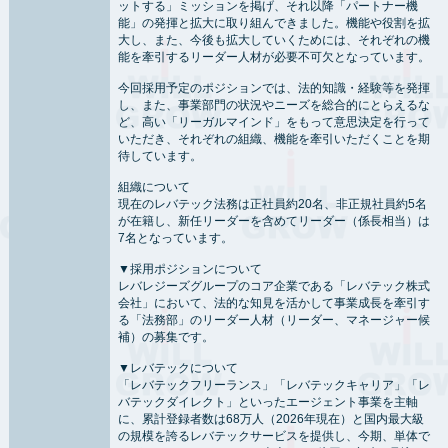
ットする」ミッションを掲げ、それ以降「パートナー機
能」の発揮と拡大に取り組んできました。機能や役割を拡
大し、また、今後も拡大していくためには、それぞれの機
能を牽引するリーダー人材が必要不可欠となっています。
今回採用予定のポジションでは、法的知識・経験等を発揮
し、また、事業部門の状況やニーズを総合的にとらえるな
ど、高い「リーガルマインド」をもって意思決定を行って
いただき、それぞれの組織、機能を牽引いただくことを期
待しています。
組織について
現在のレバテック法務は正社員約20名、非正規社員約5名
が在籍し、新任リーダーを含めてリーダー（係長相当）は
7名となっています。
▼採用ポジションについて
レバレジーズグループのコア企業である「レバテック株式
会社」において、法的な知見を活かして事業成長を牽引す
る「法務部」のリーダー人材（リーダー、マネージャー候
補）の募集です。
▼レバテックについて
「レバテックフリーランス」「レバテックキャリア」「レ
バテックダイレクト」といったエージェント事業を主軸
に、累計登録者数は68万人（2026年現在）と国内最大級
の規模を誇るレバテックサービスを提供し、今期、単体で