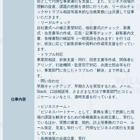
部として円滑な事業遂行を支援し、また、ビジネス現場の
理解の促進、課題の把握を適切に行うため、リーガルチェ
ックやトラブル相談等基本的な法務業務には共通して従事
いただきます。
・リーガルチェック
自社書式への修正要望対応、他社書式のチェック、新書
式・合意書等の作成、広告・記事等チェック、顧客案内文
書、各種書類の確認等（一部英語を含みます）を行うほ
か、状況に応じて顧客折衝や資料の作成等支援を行ってい
ます。
・トラブル対応
事業部相談、折衝支援・同行、回答文書等作成、関係者ヒ
アリング、行政機関・監督官庁対応、弁護士照会等を行
い、事業部門に生じたトラブルの「解決」まで伴走しま
す。
・問い合わせ
早期キャッチアップ、早期介入を実現するため、メール、
Slack、口頭相談等、さまざまな方法で事業部門とコミュ
ニケーションをとり、適時支援を行っています。
仕事内容
＜ビジネスチーム＞
「ビジネスパートナー」として、業務を通じて把握した現
場の課題を解決するための各種施策を企画立案し、実行し
ているほか、実際の審査、契約、計上等事務のフロー、ル
ール策定、見直し等行って、円滑なビジネスの実行を支援
しています。
・各種施策の企画立案、実行