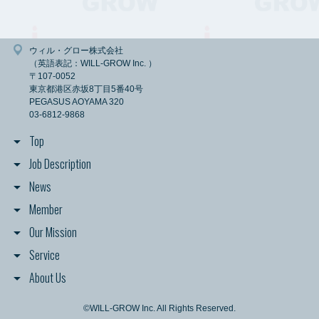
【情報の保存期間】
弊社が管理する個人情報については、利用目的に必要な範囲内で保存期間を
定めることを原則とし、一定の保存期間を経過した後または利用の目的を達
ウィル・グロー株式会社
成した後は、すみやかに消去します。
（英語表記：WILL-GROW Inc. ）
ただし、法令の規定に基づき、保存しなければならないとき、利用者御本人
〒107-0052
の同意があるときまたは当該個人情報を消去しないことについて正当な理由
東京都港区赤坂8丁目5番40号
があるときは、保存期間経過後又は利用目的達成後においても当該個人情報
PEGASUS AOYAMA 320
を消去しないことがあります。
03-6812-9868
【情報の開示について】
Top
弊社では、利用者各位より提供／登録いただいた個人情報を、第三者に対し
て開示いたしません。
Job Description
ただし、当該利用者が希望されるサービスを提供するために、情報の開示や
共有が必要と認められる場合、情報の開示をすることがあります。
News
また、法令に基づく等の正当な理由がある場合は、この限りではありませ
ん。
Member
Our Mission
【個人情報の取得】
弊社は、利用者各位が希望されるサービスの申込み、資料請求、セミナー参
Service
加申込みや弊社への社員募集の応募をされる際に、弊社サイト経由で氏名、
勤務先名、役職、メールアドレス、住所、電話番号、ファックス番号等の連
About Us
絡先に関する情報と社員募集に応募していただいた方の経歴に関する情報・
資料などの情報を提供いただきます。
©WILL-GROW Inc. All Rights Reserved.