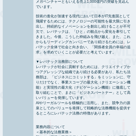
メガベンチャーともいえる売上1,000億円の突破を見込ん
でいます。
技術の進化が加速する現代において日本がIT先進国として
飛躍するためには、テクノロジーの可能性を最大限に引き
出し、持続的なイノベーションを創出し続けることが不可
欠で、レバテックは、「ひと」の観点から変化を牽引して
きました。今後、こうした枠組みを飛び越え、また、これ
からもリーディングカンパニーであり続けるためには、レ
バテック全体で社会と向き合い、「関係者全員の幸福の追
求」を求めていくことが必要だと考えています。
▼レバテック法務部について
レバテックが社会に貢献するためには、クリエイティブか
つアグレッシブな組織であり続ける必要があり、私たち法
務部は、「ビジネスにコミットする」をミッションに、守
りだけでなく、事業スコープの最大化（クリエーション機
能）と実現性の最大化（ナビゲーション機能）に徹底して
取り組むことで、まさに「ビジネスパートナー」として高
いバリューを発揮しています。
AIやリーガルツールを積極的に活用し、また、競争力の源
泉としてのバリューを発揮して戦略的な法務機能を提供す
るところにレバテック法務の特徴があります。
業務内容について
＜基本的な法務業務＞