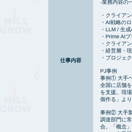
-業務内容の一
・クライアン
・AI戦略の
・LLM /
・Prime A
・クライアン
・経営層・現
・プロジェク
仕事内容
PJ事例
事例① 大手
全国に店舗を
を支援。現場
個作る」より
事例② 大手
調達部門に常
合。「概念」