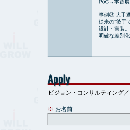
PoC→本番
事例③ 大手
従来の"後手
設計・実装。
明確な差別化
Apply
※
お名前