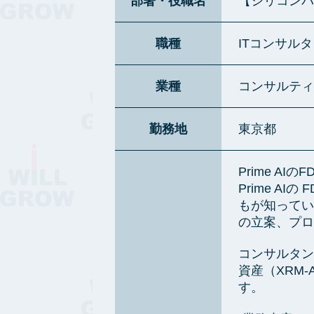
部署・役職名
【シリコンバレ
職種
ITコンサル
業種
コンサルティ
勤務地
東京都
Prime AIの
Prime 
もが知ってい
の立案、プロ
コンサルタン
資産（XRM-A
す。