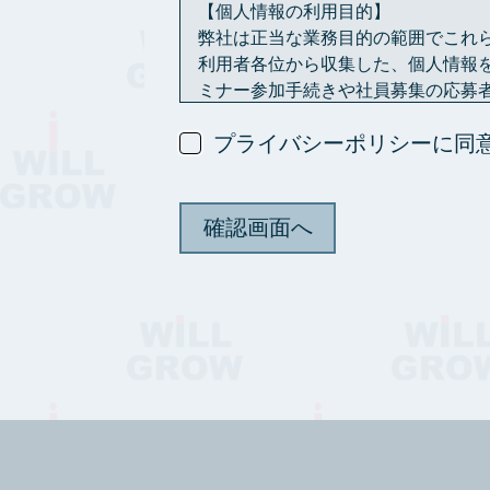
【個人情報の利用目的】
弊社は正当な業務目的の範囲でこれ
利用者各位から収集した、個人情報
ミナー参加手続きや社員募集の応募
また、利用者各位の関心分野や行動
プライバシーポリシーに同
【情報の共有】
利用者各位から送ら
ただし、法令に基づく等の正当な理
【情報の保存期間】
弊社が管理する個人情報については
利用の目的を達成した後は、すみや
ただし、法令の規定に基づき、保存
いて正当な理由があるときは、保存
【情報の開示について】
弊社では、利用者各位より提供／登
ただし、当該利用者が希望されるサ
ます。