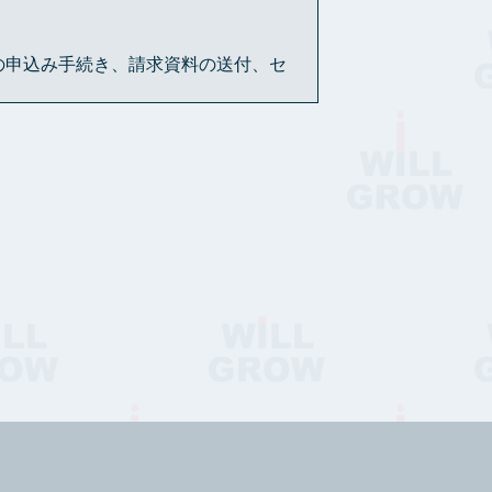
の申込み手続き、請求資料の送付、セ
もあります。
とはありません。
、一定の保存期間を経過した後または
は当該個人情報を消去しないことにつ
しないことがあります。
る場合、情報の開示をすることがあり