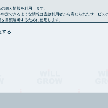
らの個人情報を利用します。
を特定できるような情報は当該利用者から寄せられたサービス
者を書類選考するために使用します。
を統計的に分析するための資料として利用させていただく場合
意する
れた個人情報を、利用者各位の承認なしに第三者と共有するこ
由がある場合は、この限りではありません。
、利用目的に必要な範囲内で保存期間を定めることを原則とし
かに消去します。
しなければならないとき、利用者御本人の同意があるときまた
期間経過後又は利用目的達成後においても当該個人情報を消去
録いただいた個人情報を、第三者に対して開示いたしません。
ービスを提供するために、情報の開示や共有が必要と認められ