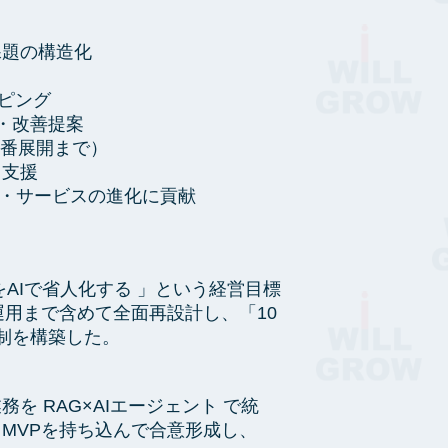
課題の構造化
イピング
イズ・改善提案
本番展開まで）
ト支援
ト・サービスの進化に貢献
AIで省人化する 」という経営目標
用まで含めて全面再設計し、「10
制を構築した。
 RAG×AIエージェント で統
MVPを持ち込んで合意形成し、