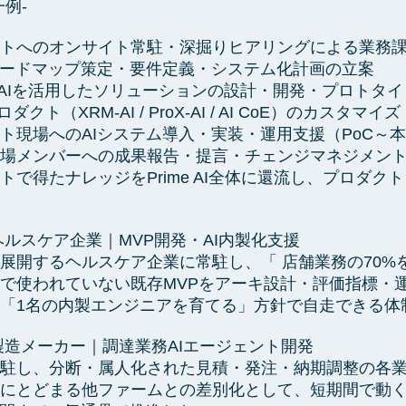
例-
トへのオンサイト常駐・深掘りヒアリングによる業務
ロードマップ策定・要件定義・システム化計画の立案
 生成AIを活用したソリューションの設計・開発・プロトタ
Iプロダクト（XRM-AI / ProX-AI / AI CoE）のカスタマ
ト現場へのAIシステム導入・実装・運用支援（PoC～
場メンバーへの成果報告・提言・チェンジマネジメン
トで得たナレッジをPrime AI全体に還流し、プロダク
ヘルスケア企業｜MVP開発・AI内製化支援
展開するヘルスケア企業に常駐し、「 店舗業務の70%を
で使われていない既存MVPをアーキ設計・評価指標・運
「1名の内製エンジニアを育てる」方針で自走できる体
製造メーカー｜調達業務AIエージェント開発
駐し、分断・属人化された見積・発注・納期調整の各業務を
にとどまる他ファームとの差別化として、短期間で動く