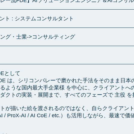
ー流FDE】AIソリューションエンジニア＆AIコンサルタン
タント : システムコンサルタント
ング・士業->コンサルティング
FDEとして
AIの FDE は、シリコンバレーで磨かれた手法をそのまま
るような国内最大手企業様 を中心に、クライアントへの
ダクトの実装・展開まで、すべてのフェーズで 主役 を
トが描いた絵を渡されるのではなく、自らクライアントの課題
I / ProX-AI / AI CoE / etc.）も活用しなが