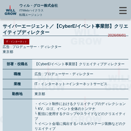
ウィル・グロー株式会社
IT/Webハイクラス
転職エージェント
サイバーエージェント／【CyberE/イベント事業部】クリエ
イティブディレクター
2026/06/01
IT・インターネット
広告 : プロデューサー・ディレクター
東京都
部署・役職名
【CyberE/イベント事業部】クリエイティブディレクター
職種
広告 : プロデューサー・ディレクター
業種
IT・インターネット->インターネットサービス
勤務地
東京都
・イベント制作におけるクリエイティブのディレクション
└ KV、ロゴ、イベント全体のトンマナ
└ 配信に使用するテロップやスライドなどのクリエイティ
ブ
└ イベント会場に掲出するパネルやステージ装飾などのク
リエイティブ