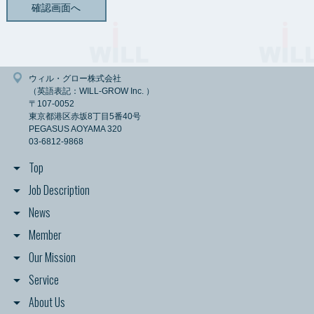
ただし、法令に基づく等の正当な理由がある場合は、この限りではありませ
ん。
【情報の保存期間】
弊社が管理する個人情報については、利用目的に必要な範囲内で保存期間を
定めることを原則とし、一定の保存期間を経過した後または利用の目的を達
ウィル・グロー株式会社
成した後は、すみやかに消去します。
（英語表記：WILL-GROW Inc. ）
ただし、法令の規定に基づき、保存しなければならないとき、利用者御本人
〒107-0052
の同意があるときまたは当該個人情報を消去しないことについて正当な理由
東京都港区赤坂8丁目5番40号
があるときは、保存期間経過後又は利用目的達成後においても当該個人情報
PEGASUS AOYAMA 320
を消去しないことがあります。
03-6812-9868
【情報の開示について】
Top
弊社では、利用者各位より提供／登録いただいた個人情報を、第三者に対し
て開示いたしません。
Job Description
ただし、当該利用者が希望されるサービスを提供するために、情報の開示や
共有が必要と認められる場合、情報の開示をすることがあります。
News
また、法令に基づく等の正当な理由がある場合は、この限りではありませ
ん。
Member
Our Mission
【個人情報の取得】
弊社は、利用者各位が希望されるサービスの申込み、資料請求、セミナー参
Service
加申込みや弊社への社員募集の応募をされる際に、弊社サイト経由で氏名、
勤務先名、役職、メールアドレス、住所、電話番号、ファックス番号等の連
About Us
絡先に関する情報と社員募集に応募していただいた方の経歴に関する情報・