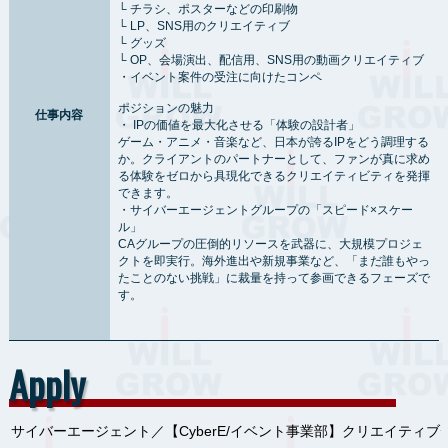
└ チラシ、ポスターなどの印刷物
└ LP、SNS用のクリエイティブ
└ グッズ
└ OP、会場演出、配信用、SNS用の動画クリエイティブ
・イベント案件の受注に向けたコンペ
ポジションの魅力
仕事内容
・ IPの価値を最大化させる「体験の設計者」
ゲーム・アニメ・音楽など、日本が誇るIPをどう調理する
か。クライアントのパートナーとして、ファンが真に求め
る体験をゼロから具現化できるクリエイティビティを発揮
できます。
・サイバーエージェントグループの「スピード×スケー
ル」
CAグループの圧倒的リソースを武器に、大規模プロジェ
クトを即実行。海外進出や新規事業など、「まだ誰もやっ
たことのない挑戦」に裁量を持って参画できるフェーズで
す。
Apply