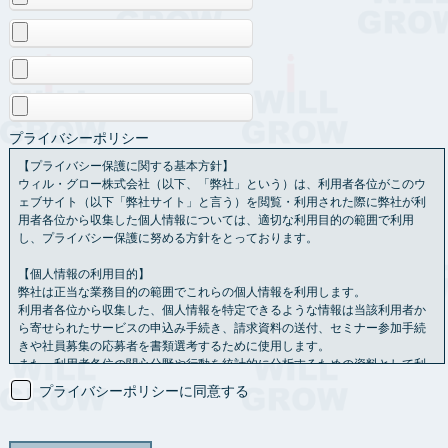
プライバシーポリシー
【プライバシー保護に関する基本方針】
ウィル・グロー株式会社（以下、「弊社」という）は、利用者各位がこのウ
ェブサイト（以下「弊社サイト」と言う）を閲覧・利用された際に弊社が利
用者各位から収集した個人情報については、適切な利用目的の範囲で利用
し、プライバシー保護に努める方針をとっております。
【個人情報の利用目的】
弊社は正当な業務目的の範囲でこれらの個人情報を利用します。
利用者各位から収集した、個人情報を特定できるような情報は当該利用者か
ら寄せられたサービスの申込み手続き、請求資料の送付、セミナー参加手続
きや社員募集の応募者を書類選考するために使用します。
また、利用者各位の関心分野や行動を統計的に分析するための資料として利
用させていただく場合もあります。
プライバシーポリシーに同意する
【情報の共有】
利用者各位から送られた個人情報を、利用者各位の承認なし
に第三者と共有することはありません。