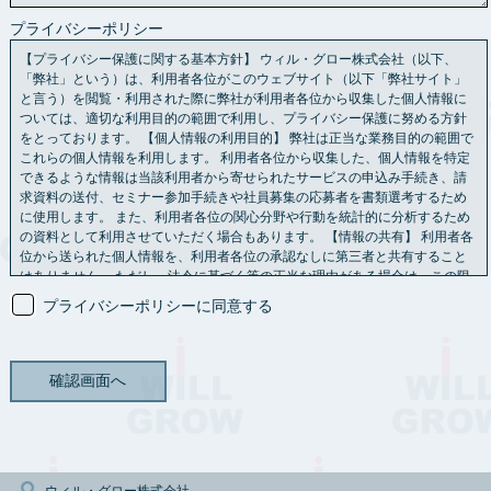
プライバシーポリシー
【プライバシー保護に関する基本方針】
ウィル・グロー株式会社（以下、
「弊社」という）は、利用者各位がこのウェブサイト（以下「弊社サイト」
と言う）を閲覧・利用された際に弊社が利用者各位から収集した個人情報に
ついては、適切な利用目的の範囲で利用し、プライバシー保護に努める方針
をとっております。
【個人情報の利用目的】
弊社は正当な業務目的の範囲で
これらの個人情報を利用します。 利用者各位から収集した、個人情報を特定
できるような情報は当該利用者から寄せられたサービスの申込み手続き、請
求資料の送付、セミナー参加手続きや社員募集の応募者を書類選考するため
に使用します。 また、利用者各位の関心分野や行動を統計的に分析するため
の資料として利用させていただく場合もあります。
【情報の共有】
利用者各
位から送られた個人情報を、利用者各位の承認なしに第三者と共有すること
はありません。 ただし、法令に基づく等の正当な理由がある場合は、この限
りではありません。
【情報の保存期間】
弊社が管理する個人情報について
プライバシーポリシーに同意する
は、利用目的に必要な範囲内で保存期間を定めることを原則とし、一定の保
存期間を経過した後または利用の目的を達成した後は、すみやかに消去しま
す。 ただし、法令の規定に基づき、保存しなければならないとき、利用者御
本人の同意があるときまたは当該個人情報を消去しないことについて正当な
理由があるときは、保存期間経過後又は利用目的達成後においても当該個人
情報を消去しないことがあります。
【情報の開示について】
弊社では、利用
者各位より提供／登録いただいた個人情報を、第三者に対して開示いたしま
せん。 ただし、当該利用者が希望されるサービスを提供するために、情報の
開示や共有が必要と認められる場合、情報の開示をすることがあります。 ま